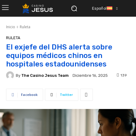
Español
Inicio
Ruleta
RULETA
El exjefe del DHS alerta sobre
equipos médicos chinos en
hospitales estadounidenses
By
The Casino Jesus Team
139
Diciembre 16, 2025
Facebook
Twitter