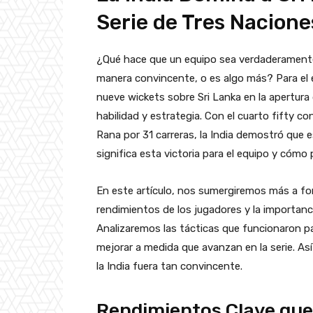
Serie de Tres Nacione
¿Qué hace que un equipo sea verdaderamente
manera convincente, o es algo más? Para el eq
nueve wickets sobre Sri Lanka en la apertura 
habilidad y estrategia. Con el cuarto fifty c
Rana por 31 carreras, la India demostró que 
significa esta victoria para el equipo y cóm
En este artículo, nos sumergiremos más a fo
rendimientos de los jugadores y la importancia
Analizaremos las tácticas que funcionaron pa
mejorar a medida que avanzan en la serie. A
la India fuera tan convincente.
Rendimientos Clave que 