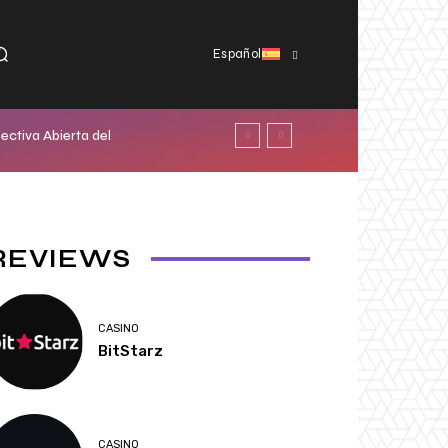
Español
ectiva Abierta del
REVIEWS
CASINO
BitStarz
CASINO