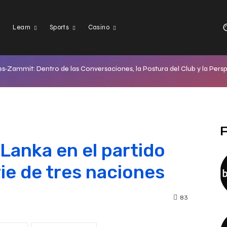
Learn
Sports
Casino
es‑Zammit: Dentro de las Conversaciones, la Postura del Club y la Persp
 Lanka en el partido
rie de tres naciones
83