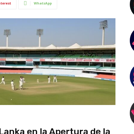
nterest
WhatsApp
 Lanka en la Apertura de la