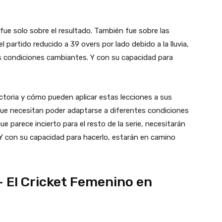
o fue solo sobre el resultado. También fue sobre las
 partido reducido a 39 overs por lado debido a la lluvia,
as condiciones cambiantes. Y con su capacidad para
ictoria y cómo pueden aplicar estas lecciones a sus
que necesitan poder adaptarse a diferentes condiciones
e parece incierto para el resto de la serie, necesitarán
 Y con su capacidad para hacerlo, estarán en camino
 El Cricket Femenino en