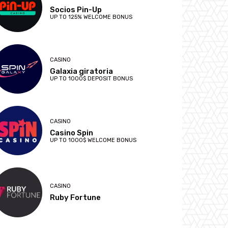
Socios Pin-Up
UP TO 125% WELCOME BONUS
CASINO
Galaxia giratoria
UP TO 1000$ DEPOSIT BONUS
CASINO
Casino Spin
UP TO 1000$ WELCOME BONUS
CASINO
Ruby Fortune