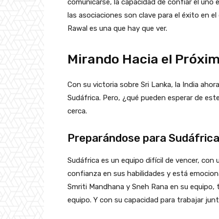
comunicarse, la capacidad de confiar el uno e
las asociaciones son clave para el éxito en el
Rawal es una que hay que ver.
Mirando Hacia el Próxi
Con su victoria sobre Sri Lanka, la India ahor
Sudáfrica. Pero, ¿qué pueden esperar de es
cerca.
Preparándose para Sudáfric
Sudáfrica es un equipo difícil de vencer, con 
confianza en sus habilidades y está emocion
Smriti Mandhana y Sneh Rana en su equipo, tie
equipo. Y con su capacidad para trabajar jun