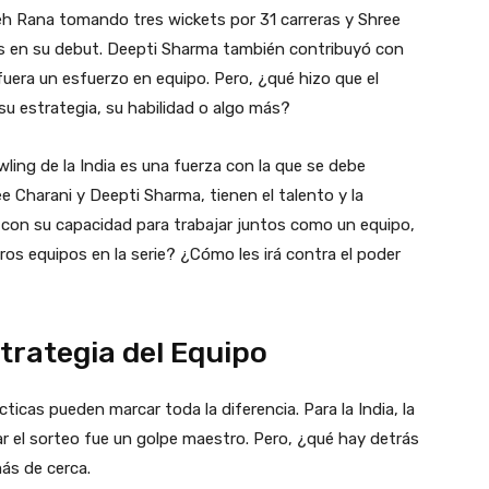
eh Rana tomando tres wickets por 31 carreras y Shree
s en su debut. Deepti Sharma también contribuyó con
fuera un esfuerzo en equipo. Pero, ¿qué hizo que el
su estrategia, su habilidad o algo más?
ling de la India es una fuerza con la que se debe
 Charani y Deepti Sharma, tienen el talento y la
 Y con su capacidad para trabajar juntos como un equipo,
ros equipos en la serie? ¿Cómo les irá contra el poder
trategia del Equipo
cticas pueden marcar toda la diferencia. Para la India, la
r el sorteo fue un golpe maestro. Pero, ¿qué hay detrás
ás de cerca.