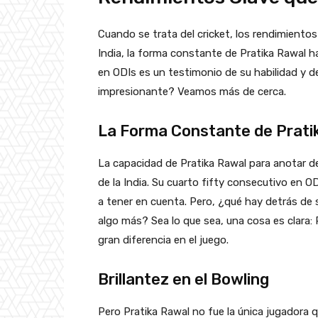
Cuando se trata del cricket, los rendimientos
India, la forma constante de Pratika Rawal h
en ODIs es un testimonio de su habilidad y d
impresionante? Veamos más de cerca.
La Forma Constante de Prati
La capacidad de Pratika Rawal para anotar de
de la India. Su cuarto fifty consecutivo en O
a tener en cuenta. Pero, ¿qué hay detrás de
algo más? Sea lo que sea, una cosa es clara:
gran diferencia en el juego.
Brillantez en el Bowling
Pero Pratika Rawal no fue la única jugadora q