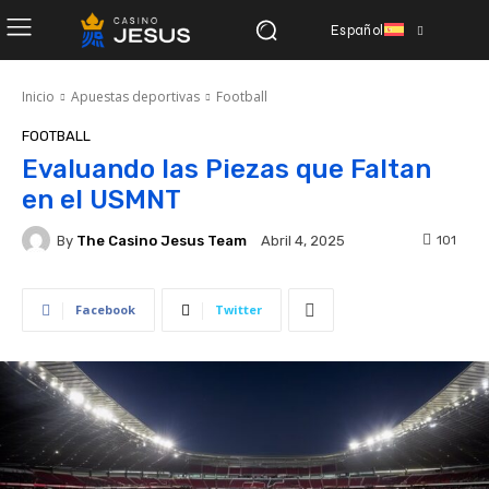
Español
Inicio
Apuestas deportivas
Football
FOOTBALL
Evaluando las Piezas que Faltan
en el USMNT
By
The Casino Jesus Team
101
Abril 4, 2025
Facebook
Twitter