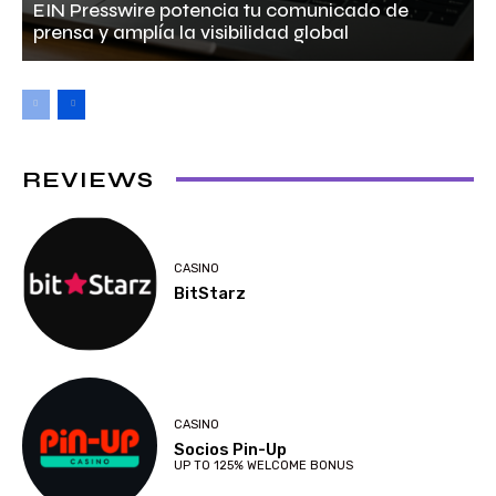
EIN Presswire potencia tu comunicado de
prensa y amplía la visibilidad global
REVIEWS
CASINO
BitStarz
CASINO
Socios Pin-Up
UP TO 125% WELCOME BONUS