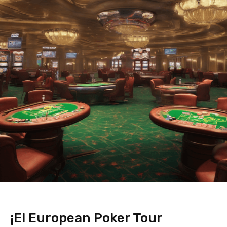
¡El European Poker Tour