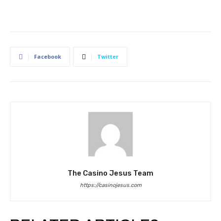
Facebook
Twitter
The Casino Jesus Team
https://casinojesus.com