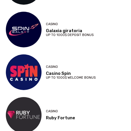
CASINO
Galaxia giratoria
UP TO 1000$ DEPOSIT BONUS
CASINO
Casino Spin
UP TO 1000$ WELCOME BONUS
CASINO
Ruby Fortune