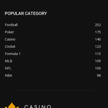
POPULAR CATEGORY
Football
252
Poker
175
Casino
140
Cricket
123
Formula 1
115
MLB
109
NFL
100
NBA
98