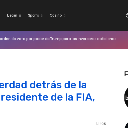
Learn
Sports
Casino
den de voto por poder de Trump para los inversores cotidianos
a tu comunicado de prensa y amplía la visibilidad global
erdad detrás de la
residente de la FIA,
105