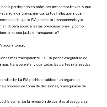
A había participado en prácticas anticompetitivas, y que
ón carecía de transparencia. Estos hallazgos siguen
cesidad de que la FIA priorice la transparencia y la
r la FIA para abordar estas preocupaciones, y cómo
obernanza sea justa y transparente?
A podría tomar:
iones más transparente: La FIA podría asegurarse de
 más transparente, y que todas las partes interesadas
endiente: La FIA podría establecer un órgano de
 su proceso de toma de decisiones, y asegurarse de
podría aumentar la rendición de cuentas al asegurarse