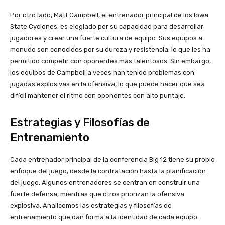
Por otro lado, Matt Campbell, el entrenador principal de los Iowa
State Cyclones, es elogiado por su capacidad para desarrollar
jugadores y crear una fuerte cultura de equipo. Sus equipos a
menudo son conocidos por su dureza y resistencia, lo que les ha
permitido competir con oponentes más talentosos. Sin embargo,
los equipos de Campbell a veces han tenido problemas con
jugadas explosivas en la ofensiva, lo que puede hacer que sea
difícil mantener el ritmo con oponentes con alto puntaje.
Estrategias y Filosofías de
Entrenamiento
Cada entrenador principal de la conferencia Big 12 tiene su propio
enfoque del juego, desde la contratación hasta la planificación
del juego. Algunos entrenadores se centran en construir una
fuerte defensa, mientras que otros priorizan la ofensiva
explosiva. Analicemos las estrategias y filosofías de
entrenamiento que dan forma a la identidad de cada equipo.