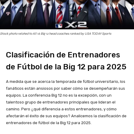
Stock photo related to All 16 Big 12 head coaches ranked by USA TODAY Sports
Clasificación de Entrenadores
de Fútbol de la Big 12 para 2025
A medida que se acerca la temporada de fútbol universitario, los
fanáticos están ansiosos por saber cómo se desempeñarán sus
equipos. La conferencia Big 12 no es la excepción, con un
talentoso grupo de entrenadores principales que lideran el
camino. Pero ¿qué diferencia a estos entrenadores, y cómo
afectarán el éxito de sus equipos? Analicemos la clasificación de
entrenadores de fútbol de la Big 12 para 2025.