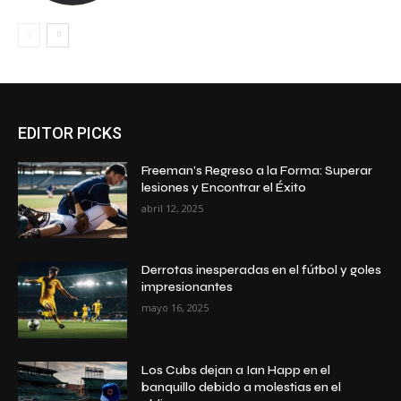
EDITOR PICKS
Freeman’s Regreso a la Forma: Superar
lesiones y Encontrar el Éxito
abril 12, 2025
Derrotas inesperadas en el fútbol y goles
impresionantes
mayo 16, 2025
Los Cubs dejan a Ian Happ en el
banquillo debido a molestias en el