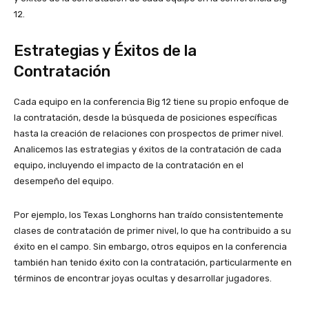
12.
Estrategias y Éxitos de la
Contratación
Cada equipo en la conferencia Big 12 tiene su propio enfoque de
la contratación, desde la búsqueda de posiciones específicas
hasta la creación de relaciones con prospectos de primer nivel.
Analicemos las estrategias y éxitos de la contratación de cada
equipo, incluyendo el impacto de la contratación en el
desempeño del equipo.
Por ejemplo, los Texas Longhorns han traído consistentemente
clases de contratación de primer nivel, lo que ha contribuido a su
éxito en el campo. Sin embargo, otros equipos en la conferencia
también han tenido éxito con la contratación, particularmente en
términos de encontrar joyas ocultas y desarrollar jugadores.