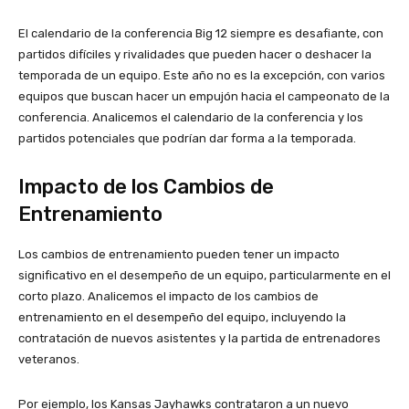
El calendario de la conferencia Big 12 siempre es desafiante, con
partidos difíciles y rivalidades que pueden hacer o deshacer la
temporada de un equipo. Este año no es la excepción, con varios
equipos que buscan hacer un empujón hacia el campeonato de la
conferencia. Analicemos el calendario de la conferencia y los
partidos potenciales que podrían dar forma a la temporada.
Impacto de los Cambios de
Entrenamiento
Los cambios de entrenamiento pueden tener un impacto
significativo en el desempeño de un equipo, particularmente en el
corto plazo. Analicemos el impacto de los cambios de
entrenamiento en el desempeño del equipo, incluyendo la
contratación de nuevos asistentes y la partida de entrenadores
veteranos.
Por ejemplo, los Kansas Jayhawks contrataron a un nuevo