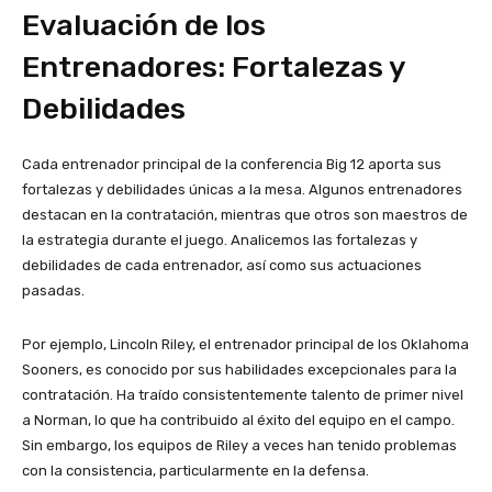
Evaluación de los
Entrenadores: Fortalezas y
Debilidades
Cada entrenador principal de la conferencia Big 12 aporta sus
fortalezas y debilidades únicas a la mesa. Algunos entrenadores
destacan en la contratación, mientras que otros son maestros de
la estrategia durante el juego. Analicemos las fortalezas y
debilidades de cada entrenador, así como sus actuaciones
pasadas.
Por ejemplo, Lincoln Riley, el entrenador principal de los Oklahoma
Sooners, es conocido por sus habilidades excepcionales para la
contratación. Ha traído consistentemente talento de primer nivel
a Norman, lo que ha contribuido al éxito del equipo en el campo.
Sin embargo, los equipos de Riley a veces han tenido problemas
con la consistencia, particularmente en la defensa.