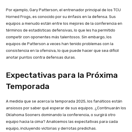
Por ejemplo, Gary Patterson, el entrenador principal de los TCU
Horned Frogs, es conocido por su énfasis en la defensa. Sus
equipos a menudo están entre los mejores de la conferencia en
términos de estadísticas defensivas, lo que les ha permitido
competir con oponentes más talentosos. Sin embargo, los
equipos de Patterson a veces han tenido problemas con la
consistencia en la ofensiva, lo que puede hacer que sea difícil
anotar puntos contra defensas duras.
Expectativas para la Próxima
Temporada
A medida que se acerca la temporada 2025, los fanáticos están
ansiosos por saber qué esperar de sus equipos. ¿Continuarán los
Oklahoma Sooners dominando la conferencia, o surgirá otro
equipo hacia la cima? Analicemos las expectativas para cada
equipo, incluyendo victorias y derrotas predichas.