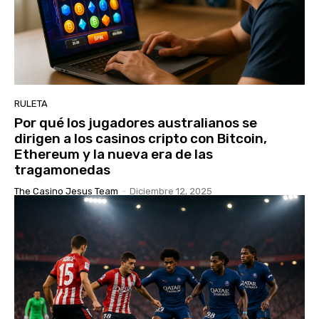
RULETA
Por qué los jugadores australianos se
dirigen a los casinos cripto con Bitcoin,
Ethereum y la nueva era de las
tragamonedas
The Casino Jesus Team
-
Diciembre 12, 2025