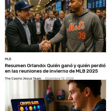
MLB
Resumen Orlando: Quién ganó y quién perdió
en las reuniones de invierno de MLB 2025
The Casino Jesus Team
-
Diciembre 12, 2025