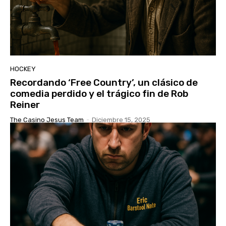
HOCKEY
Recordando ‘Free Country’, un clásico de
comedia perdido y el trágico fin de Rob
Reiner
The Casino Jesus Team
-
Diciembre 15, 2025