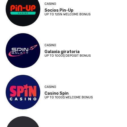
CASINO
Socios Pin-Up
UP TO 125% WELCOME BONUS
CASINO
Galaxia giratoria
UP TO 1000$ DEPOSIT BONUS
CASINO
Casino Spin
UP TO 1000$ WELCOME BONUS