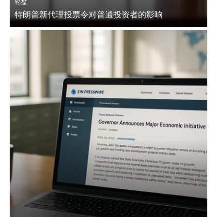
轮盘
特朗普新代理投票令对普通投资者的影响