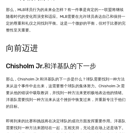
那么，MLB球员行为的未来会怎样？有一件事是肯定的——联盟将继续
随着时代的变化而演变和适应。MLB需要在允许球员表达自己和保持一
定的尊重和礼仪之间找到平衡。这是一个微妙的平衡，但对于比赛的完
整性至关重要。
向前迈进
Chisholm Jr.和洋基队的下一步
那么，Chisholm Jr.和洋基队的下一步是什么？球队需要找到一种方法
来从这个事件中走出来，这需要整个球队的集体努力。Chisholm Jr.需
要从他的错误中吸取教训，并找到一种方法来更积极地表达他的情绪。
洋基队需要找到一种方法来从这个挫折中恢复过来，并重新专注于他们
的目标。
即将到来的比赛和挑战将在决定球队的成功方面发挥重要作用。洋基队
需要找到一种方法来团结在一起，互相支持，无论是在场上还是场下。