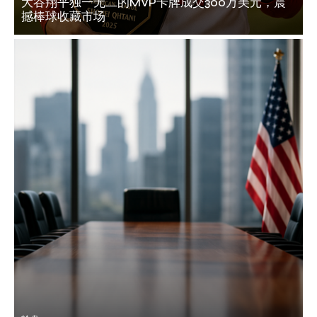
大谷翔平独一无二的MVP卡牌成交300万美元，震
撼棒球收藏市场