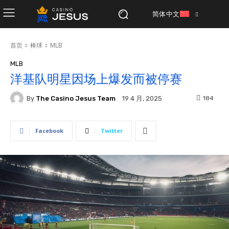
简体中文
首页
棒球
MLB
MLB
洋基队明星因场上爆发而被停赛
By
The Casino Jesus Team
184
19 4 月, 2025
Facebook
Twitter