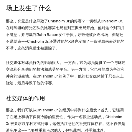
场上发生了什么
那么，究竟是什么导致了Chisholm Jr.的停赛？一切都从Chisholm Jr.
在对阵坦帕湾光芒队的比赛第七局被判三振出局开始。他对这个判罚并
不满意，并与裁判John Bacon发生争执，导致他被驱逐出场。但这还
不是结束——Chisholm Jr.还通过他的X账户发布了一条消息来表达他的
不满，这条消息后来被删除了。
社交媒体对球员行为的影响很大。 一方面，它为球员提供了一个与球迷
交流和分享他们的想法和感受的平台。另一方面，它也可能成为争议和
冲突的滋生地。在Chisholm Jr.的例子中，他的社交媒体帖子只会火上
浇油，最后导致了他的停赛。
社交媒体的作用
那么，我们可以从Chisholm Jr.的经历中得到什么启发？首先，它强调
了在场上和场下保持冷静的重要性。作为一名职业运动员，Chisholm
Jr.被要求以某种方式行事，这包括注意他的社交媒体存在。这不仅仅是
避免争议——也要尊重和考虑他人，包括裁判、对手和球迷。