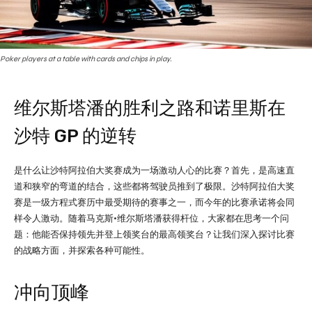
Poker players at a table with cards and chips in play.
维尔斯塔潘的胜利之路和诺里斯在
沙特 GP 的逆转
是什么让沙特阿拉伯大奖赛成为一场激动人心的比赛？首先，是高速直
道和狭窄的弯道的结合，这些都将驾驶员推到了极限。沙特阿拉伯大奖
赛是一级方程式赛历中最受期待的赛事之一，而今年的比赛承诺将会同
样令人激动。随着马克斯·维尔斯塔潘获得杆位，大家都在思考一个问
题：他能否保持领先并登上领奖台的最高领奖台？让我们深入探讨比赛
的战略方面，并探索各种可能性。
冲向顶峰