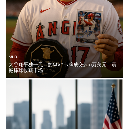
MLB
大谷翔平独一无二的MVP卡牌成交300万美元，震
撼棒球收藏市场