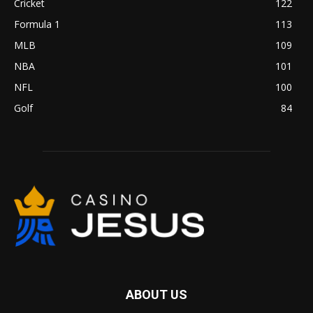
Cricket
122
Formula 1
113
MLB
109
NBA
101
NFL
100
Golf
84
ABOUT US