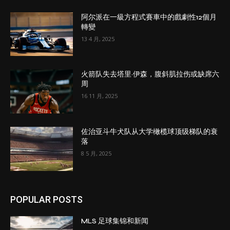
阿尔派在一級方程式賽車中的戲劇性12個月
轉變
13 4 月, 2025
火箭队失去塔里·伊森，腹斜肌拉伤或缺席六
周
16 11 月, 2025
佐治亚斗牛犬队从大学橄榄球顶级梯队的衰
落
8 5 月, 2025
POPULAR POSTS
MLS 足球集锦和新闻