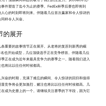
事件塑造了迄今为止的赛季。FedEx杯季后赛也即将到
动人心的时刻即将到来。伴随着几位首次赢家和令人惊讶的
会同样令人兴奋。
节的展开
几条重要的故事情节正在展开。从老将的复苏到新秀的崛
杯排名也开始成型，几位顶级选手正在竞争榜首。伴随着几位
赛季正在成为近年来最具竞争力的赛季之一。随着我们进入
注也将比以往任何时候都高。
人兴奋的时期，充满了难忘的瞬间、令人惊讶的回归和值得
明显竞争将会更加激烈，赌注也将比以往任何时候都高。几
正在成为史册上的一个。请继续关注赛季的下半段，因为它