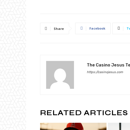
Facebook
T
Share
The Casino Jesus 
https://casinojesus.com
RELATED ARTICLES