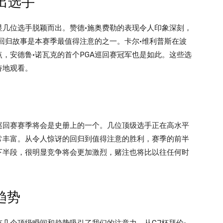
出选手
显几位选手脱颖而出。赞德·施奥费勒的表现令人印象深刻，
回归故事是本赛季最值得注意的之一。卡尔·维利普斯在波
点，安德鲁·诺瓦克的首个PGA巡回赛冠军也是如此。这些选
奋地观看。
巡回赛赛季将会是史册上的一个。几位顶级选手正在高水平
常丰富。从令人惊讶的回归到值得注意的胜利，赛季的前半
下半段，很明显竞争将会更加激烈，赌注也将比以往任何时
趋势
有几个顶级瞬间和趋势吸引了我们的注意力。从CJ杯拜伦·