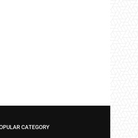
OPULAR CATEGORY