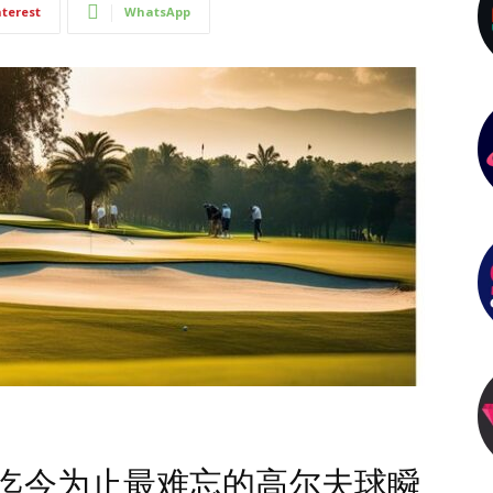
nterest
WhatsApp
：迄今为止最难忘的高尔夫球瞬