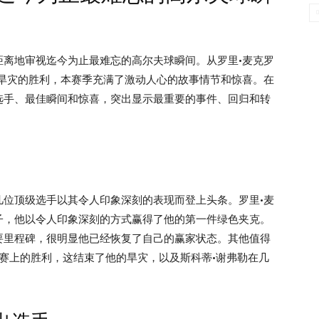
距离地审视迄今为止最难忘的高尔夫球瞬间。从罗里·麦克罗
束旱灾的胜利，本赛季充满了激动人心的故事情节和惊喜。在
选手、最佳瞬间和惊喜，突出显示最重要的事件、回归和转
几位顶级选手以其令人印象深刻的表现而登上头条。罗里·麦
子，他以令人印象深刻的方式赢得了他的第一件绿色夹克。
要里程碑，很明显他已经恢复了自己的赢家状态。其他值得
tage赛上的胜利，这结束了他的旱灾，以及斯科蒂·谢弗勒在几