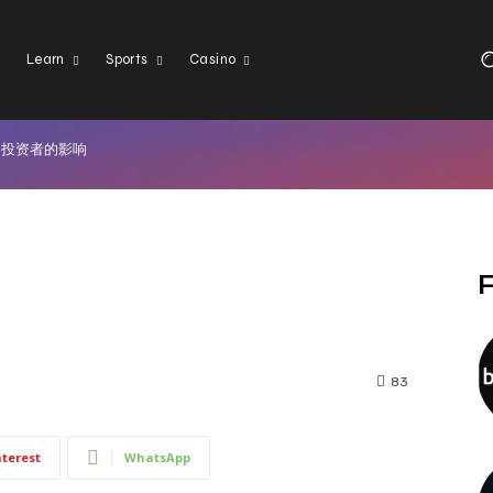
Learn
Sports
Casino
资者的影响
wire 如何提升新闻稿效果
83
nterest
WhatsApp