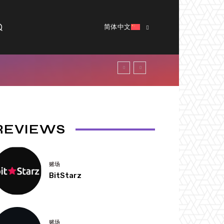
简体中文
REVIEWS
赌场
BitStarz
赌场