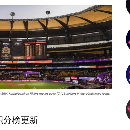
 SRH: Kolkata Knight Riders moves up to fifth; Sunrisers Hyderabad drops to last
赛积分榜更新