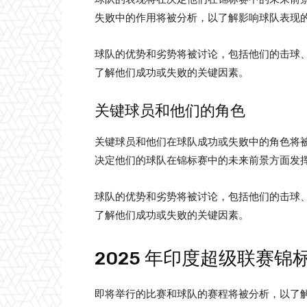
失败中的作用将被分析，以了解影响球队表现
球队的优势和劣势将被讨论，包括他们的击球
了解他们成功或失败的关键因素。
关键球员和他们的角色
关键球员和他们在球队成功或失败中的角色将
决定他们的球队在锦标赛中的未来前景方面发
球队的优势和劣势将被讨论，包括他们的击球
了解他们成功或失败的关键因素。
2025 年印度超级联赛锦
即将举行的比赛和球队的赛程将被分析，以了