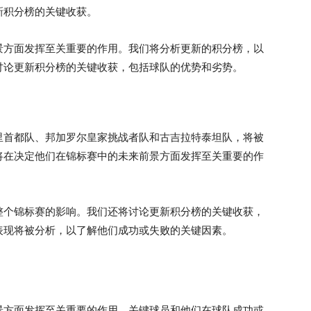
新积分榜的关键收获。
景方面发挥至关重要的作用。我们将分析更新的积分榜，以
讨论更新积分榜的关键收获，包括球队的优势和劣势。
里首都队、邦加罗尔皇家挑战者队和古吉拉特泰坦队，将被
将在决定他们在锦标赛中的未来前景方面发挥至关重要的作
整个锦标赛的影响。我们还将讨论更新积分榜的关键收获，
表现将被分析，以了解他们成功或失败的关键因素。
景方面发挥至关重要的作用。关键球员和他们在球队成功或