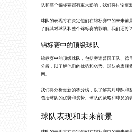
队和整个锦标赛都有重大影响，我们将讨论更
球队的表现将在决定他们在锦标赛中的未来前
了解其对球队和整个锦标赛的影响。我们还将
锦标赛中的顶级球队
锦标赛中的顶级球队，包括旁遮普国王队、德
分析，以了解他们的优势和劣势。球队的表现
用。
我们将分析更新的积分榜，以了解其对球队和
包括球队的优势和劣势。球队的策略和球员的
球队表现和未来前景
球队的表现将在决定他们在锦标赛中的未来前