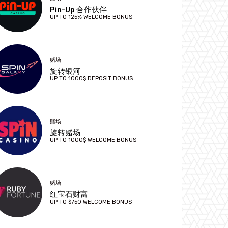
Pin-Up 合作伙伴
UP TO 125% WELCOME BONUS
赌场
旋转银河
UP TO 1000$ DEPOSIT BONUS
赌场
旋转赌场
UP TO 1000$ WELCOME BONUS
赌场
红宝石财富
UP TO $750 WELCOME BONUS