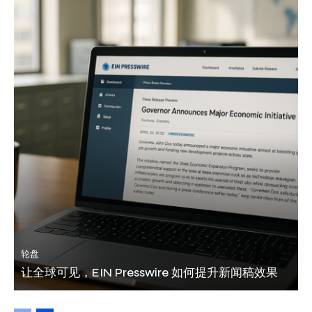
轮盘
让全球可见，EIN Presswire 如何提升新闻稿效果