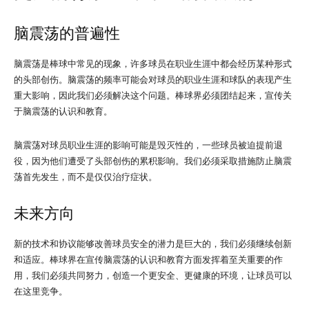
脑震荡的普遍性
脑震荡是棒球中常见的现象，许多球员在职业生涯中都会经历某种形式
的头部创伤。脑震荡的频率可能会对球员的职业生涯和球队的表现产生
重大影响，因此我们必须解决这个问题。棒球界必须团结起来，宣传关
于脑震荡的认识和教育。
脑震荡对球员职业生涯的影响可能是毁灭性的，一些球员被迫提前退
役，因为他们遭受了头部创伤的累积影响。我们必须采取措施防止脑震
荡首先发生，而不是仅仅治疗症状。
未来方向
新的技术和协议能够改善球员安全的潜力是巨大的，我们必须继续创新
和适应。棒球界在宣传脑震荡的认识和教育方面发挥着至关重要的作
用，我们必须共同努力，创造一个更安全、更健康的环境，让球员可以
在这里竞争。