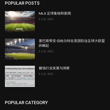
POPULAR POSTS
MLS 足球集锦和新闻
9 5 月, 2025
塞巴斯蒂安·伯哈尔特在美国职业足球大联盟
的崛起
9 5 月, 2025
赌场行业发展与洞察
9 5 月, 2025
POPULAR CATEGORY