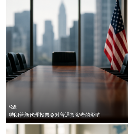
轮盘
特朗普新代理投票令对普通投资者的影响