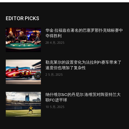
EDITOR PICKS
华金·拉福兹在著名的巴塞罗那扑克锦标赛中
夺得胜利
28 4 月, 2025
勒克莱尔的设置变化为法拉利F1赛车带来了
速度但也增加了复杂性
2 5 月, 2025
纳什维尔SC的丹尼尔·洛维茨对阵亚特兰大
联FC进平球
10 5 月, 2025