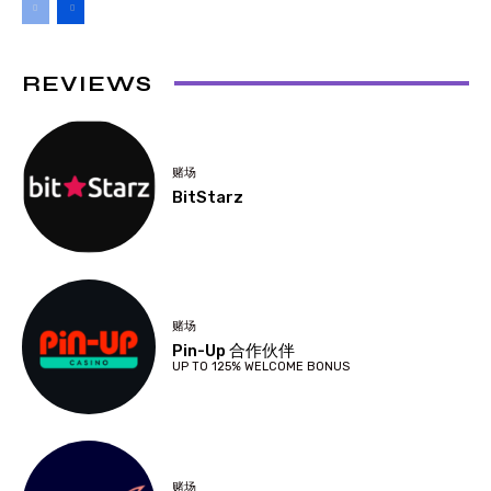
REVIEWS
赌场
BitStarz
赌场
Pin-Up 合作伙伴
UP TO 125% WELCOME BONUS
赌场