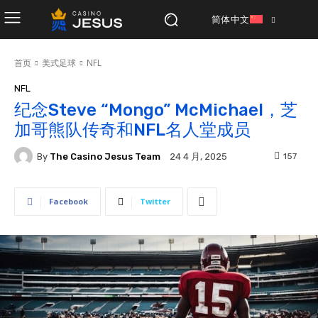
简体中文
首页
美式足球
NFL
NFL
纪念Steve “Mongo” McMichael，芝
加哥熊队传奇和NFL名人堂成员
By
The Casino Jesus Team
157
24 4 月, 2025
Facebook
Twitter