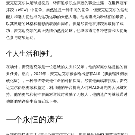
麦克迈克尔从足球退役后，转而追求职业摔跤的职业生涯，在世界冠军
摔跤（WCW）中竞争。虽然这是一种不同的竞争，但麦克迈克尔的运动
能力和魅力使他成为这项运动的天然人选。他迅速成为粉丝们的最爱，
以其激进的风格和精彩的表演而闻名。但是尽管他在摔跤界取得了成
功，麦克迈克尔的真正热情仍然是足球，他继续通过各种慈善和大使角
色参与这项运动。
个人生活和挣扎
在场外，麦克迈克尔是一位忠诚的丈夫和父亲，他的家庭永远是他的首
要任务。然而，2021年，麦克迈克尔被诊断出患有ALS（肌萎缩性侧索
硬化症），一种最终夺去他生命的可怕疾病。尽管他面临着挑战，麦克
迈克尔仍然勇敢和坚定，利用他的平台提高人们对ALS研究的认识和支
持。他的勇气和韧性在面对逆境时激励了无数人，他的遗产将继续通过
他影响的许多生命而延续下去。
一个永恒的遗产
当我们回忆史蒂夫·“蒙戈”·麦克迈克尔时，很明显他对NFL和芝加哥熊队