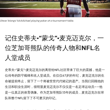
Steve 'Mongo' McMichael playing poker at a tournament table.
记住史蒂夫·“蒙戈”·麦克迈克尔，一
位芝加哥熊队的传奇人物和NFL名
人堂成员
史蒂夫·“蒙戈”·麦克迈克尔的离世给NFL社区带来了巨大的震撼，他是一
位传奇的防守截锋和名人堂成员。在仅仅67岁的年纪，麦克迈克尔的生
命被提前终止，留下了一个将被世世代代铭记的遗产。当我们回顾他的
生活和职业生涯时，很明显麦克迈克尔不仅仅是一名足球运动员——他
是一位真正的体育偶像。作为芝加哥熊队13年的成员，麦克迈克尔在球
队和整个NFL留下了不可磨灭的印记。