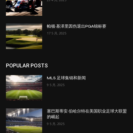
帕顿·基泽里因伤退出PGA锦标赛
17 5 月, 2025
POPULAR POSTS
MLS 足球集锦和新闻
9 5 月, 2025
塞巴斯蒂安·伯哈尔特在美国职业足球大联盟
的崛起
9 5 月, 2025