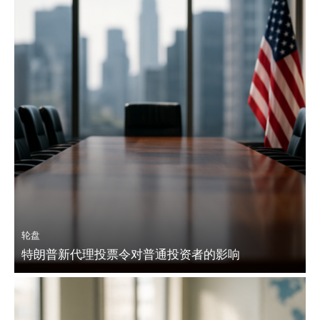
轮盘
特朗普新代理投票令对普通投资者的影响