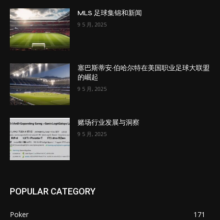
MLS 足球集锦和新闻
9 5 月, 2025
塞巴斯蒂安·伯哈尔特在美国职业足球大联盟
的崛起
9 5 月, 2025
赌场行业发展与洞察
9 5 月, 2025
POPULAR CATEGORY
Poker
171