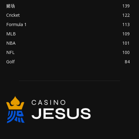
赌场
139
Cricket
122
Formula 1
113
MLB
109
NBA
101
NFL
100
Golf
84