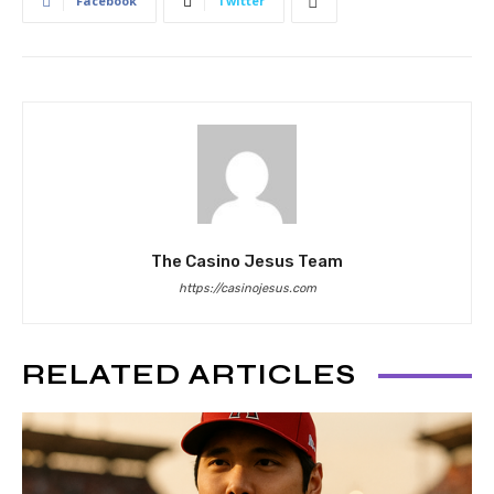
Facebook
Twitter
The Casino Jesus Team
https://casinojesus.com
RELATED ARTICLES