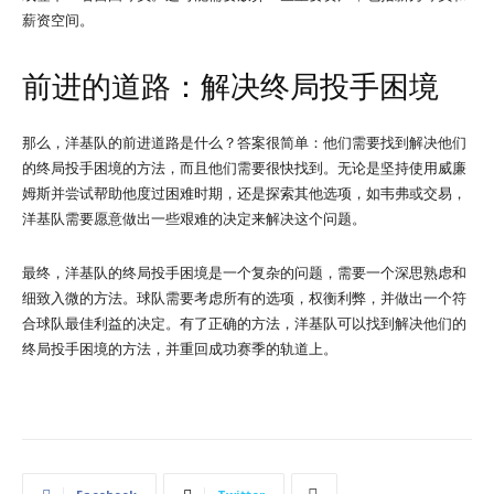
薪资空间。
前进的道路：解决终局投手困境
那么，洋基队的前进道路是什么？答案很简单：他们需要找到解决他们
的终局投手困境的方法，而且他们需要很快找到。无论是坚持使用威廉
姆斯并尝试帮助他度过困难时期，还是探索其他选项，如韦弗或交易，
洋基队需要愿意做出一些艰难的决定来解决这个问题。
最终，洋基队的终局投手困境是一个复杂的问题，需要一个深思熟虑和
细致入微的方法。球队需要考虑所有的选项，权衡利弊，并做出一个符
合球队最佳利益的决定。有了正确的方法，洋基队可以找到解决他们的
终局投手困境的方法，并重回成功赛季的轨道上。