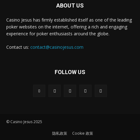
ABOUT US
Casino Jesus has firmly established itself as one of the leading
poker websites on the internet, offering a rich and engaging
experience for poker enthusiasts around the globe.
Contact us:
contact@casinojesus.com
FOLLOW US
© Casino Jesus 2025
隐私政策
Cookie 政策