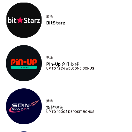
赌场
BitStarz
赌场
Pin-Up 合作伙伴
UP TO 125% WELCOME BONUS
赌场
旋转银河
UP TO 1000$ DEPOSIT BONUS