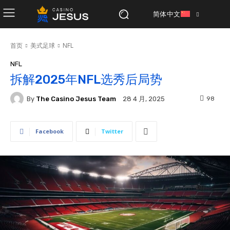
简体中文
首页
美式足球
NFL
NFL
拆解2025年NFL选秀后局势
By
The Casino Jesus Team
98
28 4 月, 2025
Facebook
Twitter