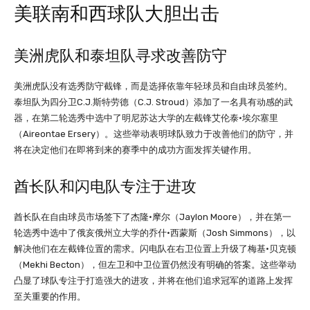
美联南和西球队大胆出击
美洲虎队和泰坦队寻求改善防守
美洲虎队没有选秀防守截锋，而是选择依靠年轻球员和自由球员签约。
泰坦队为四分卫C.J.斯特劳德（C.J. Stroud）添加了一名具有动感的武
器，在第二轮选秀中选中了明尼苏达大学的左截锋艾伦泰·埃尔塞里
（Aireontae Ersery）。这些举动表明球队致力于改善他们的防守，并
将在决定他们在即将到来的赛季中的成功方面发挥关键作用。
酋长队和闪电队专注于进攻
酋长队在自由球员市场签下了杰隆·摩尔（Jaylon Moore），并在第一
轮选秀中选中了俄亥俄州立大学的乔什·西蒙斯（Josh Simmons），以
解决他们在左截锋位置的需求。闪电队在右卫位置上升级了梅基·贝克顿
（Mekhi Becton），但左卫和中卫位置仍然没有明确的答案。这些举动
凸显了球队专注于打造强大的进攻，并将在他们追求冠军的道路上发挥
至关重要的作用。