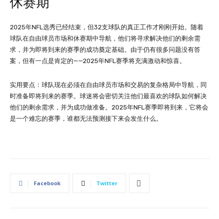
休赛期
2025年NFL选秀已经结束，但32支球队的真正工作才刚刚开始。随着
球队在自由球员市场和休赛期中导航，他们将寻求解决他们的剩余需
求，并为即将到来的赛季的成功奠定基础。由于仍有很多问题没有答
案，但有一点是肯定的——2025年NFL赛季将充满激动和惊喜。
实用要点：球队现在必须在自由球员市场和交易的复杂格局中导航，同
时准备即将到来的赛季。球迷将会密切关注他们最喜欢的球队如何解决
他们的剩余需求，并为成功做准备。2025年NFL赛季即将到来，它将会
是一个难忘的赛季，谁都无法预测接下来会发生什么。
Facebook
Twitter