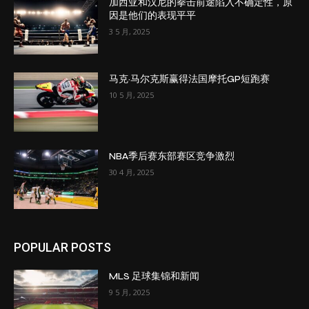
加西亚和汉尼的拳击前途陷入不确定性，原
因是他们的表现平平
3 5 月, 2025
马克·马尔克斯赢得法国摩托GP短跑赛
10 5 月, 2025
NBA季后赛东部赛区竞争激烈
30 4 月, 2025
POPULAR POSTS
MLS 足球集锦和新闻
9 5 月, 2025