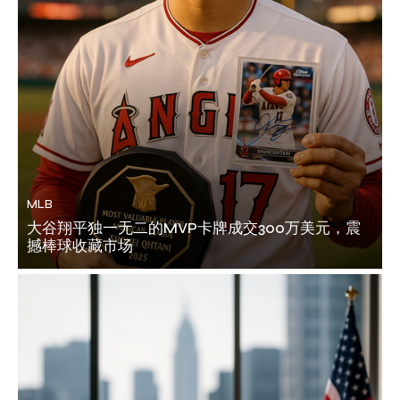
MLB
大谷翔平独一无二的MVP卡牌成交300万美元，震
撼棒球收藏市场