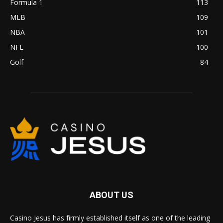
Formula 1
113
MLB
109
NBA
101
NFL
100
Golf
84
ABOUT US
Casino Jesus has firmly established itself as one of the leading