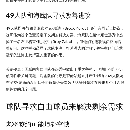
们在即将到来的赛季中的成功方面发挥关键作用。
49人队和海鹰队寻求改善进攻
49人队即将与四分卫布罗克·珀迪（Brock Purdy）签订合同延长协议，
这可能为这个位置奠定了长期的解决方案。海鹰队在第18顺位选秀中选
择了一名左卫格雷·扎贝尔（Grey Zabel），但他们的进攻线仍然面临
着疑问。这些举动凸显了球队专注于打造强大的进攻，并将在他们追求
冠军的道路上发挥至关重要的作用。
关键要点：国联南和西球队在选秀中做出了重大举动，但他们的阵容仍
然面临着关键问题。海盗队的防守是否能站起来并产生影响？49人队与
布罗克·珀迪的合同延长协议是否会奏效？这些只是将在未来几个月内得
到答案的几个问题。
球队寻求自由球员来解决剩余需求
老将签约可能填补空缺