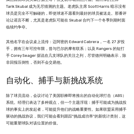
Tarik Skubal 成为无尽猜测的主题。老虎队主席 Scott Harris 暗示没有
球员是完全不可触碰的，即使球迷不愿看到最好的球员被送走。那番评
论让谣言不断，尤其是老虎队可能在 Skubal 合约下一个冬季到期时面
临续约争夺。
其他名字在会议桌上流传：迈阿密的 Edward Cabrera，一名 27 岁投
手，拥有三年可控年限，曾与巴尔的摩有联系；以及 Rangers 的短打
手 Corey Seager 据说在几支球队的关注之列，尽管德州明确表示，除
非回报压倒性，否则不会交易他。
自动化、捕手与新挑战系统
除了球员流动，会议讨论了美国职棒即将推出的自动化球打击（ABS）
系统。经理们表达了多种观点，但一个主题浮现：捕手可能成为挑战投
球的事实上的发起者，可能提升他们的战略重要性。如果联盟采用捕手
驱动的挑战协议，我们可能会看到跟踪“挑战成功率”的新统计类别，这
可能重塑球队对该位置的价值。