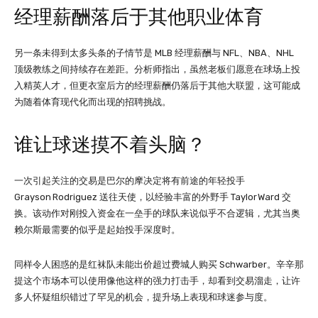
经理薪酬落后于其他职业体育
另一条未得到太多头条的子情节是 MLB 经理薪酬与 NFL、NBA、NHL
顶级教练之间持续存在差距。分析师指出，虽然老板们愿意在球场上投
入精英人才，但更衣室后方的经理薪酬仍落后于其他大联盟，这可能成
为随着体育现代化而出现的招聘挑战。
谁让球迷摸不着头脑？
一次引起关注的交易是巴尔的摩决定将有前途的年轻投手
Grayson Rodriguez 送往天使，以经验丰富的外野手 Taylor Ward 交
换。该动作对刚投入资金在一垒手的球队来说似乎不合逻辑，尤其当奥
赖尔斯最需要的似乎是起始投手深度时。
同样令人困惑的是红袜队未能出价超过费城人购买 Schwarber。辛辛那
提这个市场本可以使用像他这样的强力打击手，却看到交易溜走，让许
多人怀疑组织错过了罕见的机会，提升场上表现和球迷参与度。