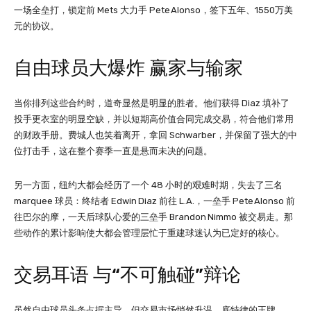
一场全垒打，锁定前 Mets 大力手 Pete Alonso，签下五年、1550万美
元的协议。
自由球员大爆炸 赢家与输家
当你排列这些合约时，道奇显然是明显的胜者。他们获得 Diaz 填补了
投手更衣室的明显空缺，并以短期高价值合同完成交易，符合他们常用
的财政手册。费城人也笑着离开，拿回 Schwarber，并保留了强大的中
位打击手，这在整个赛季一直是悬而未决的问题。
另一方面，纽约大都会经历了一个 48 小时的艰难时期，失去了三名
marquee 球员：终结者 Edwin Diaz 前往 L.A.，一垒手 Pete Alonso 前
往巴尔的摩，一天后球队心爱的三垒手 Brandon Nimmo 被交易走。那
些动作的累计影响使大都会管理层忙于重建球迷认为已定好的核心。
交易耳语 与“不可触碰”辩论
虽然自由球员头条占据主导，但交易市场悄然升温。底特律的王牌