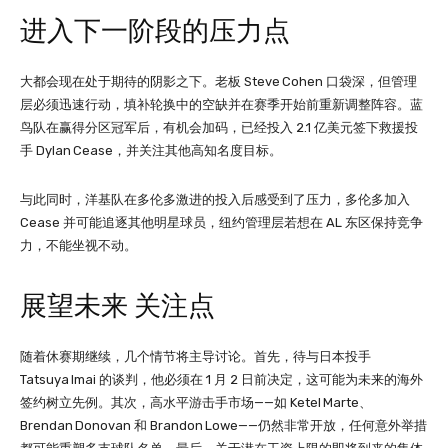
进入下一阶段的压力点
大都会现在处于期待的阴影之下。老板 Steve Cohen 口袋深，但管理
层必须迅速行动，填补轮换中的空缺并在赛季开始前重新调整阵容。蓝
鸟队在赢得分区冠军后，有机会加码，已经投入 2.1 亿美元签下救援投
手 Dylan Cease，并关注其他高知名度目标。
与此同时，洋基队在多伦多激进的投入后感受到了压力，多伦多加入
Cease 并可能追逐其他明星球员，纽约管理层若想在 AL 东区保持竞争
力，不能坐视不动。
展望未来 关注点
随着休赛期继续，几个情节将主导讨论。首先，待与日本投手
Tatsuya Imai 的谈判，他必须在 1 月 2 日前决定，这可能为未来的海外
签约树立先例。其次，高水平游击手市场——如 Ketel Marte、
Brendan Donovan 和 Brandon Lowe——仍然非常开放，任何意外举措