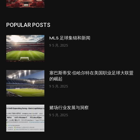
POPULAR POSTS
MLS 足球集锦和新闻
9 5 月, 2025
塞巴斯蒂安·伯哈尔特在美国职业足球大联盟
的崛起
9 5 月, 2025
赌场行业发展与洞察
9 5 月, 2025