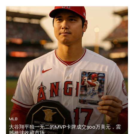
MLB
大谷翔平独一无二的MVP卡牌成交300万美元，震
撼棒球收藏市场