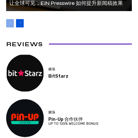
让全球可见，EIN Presswire 如何提升新闻稿效果
REVIEWS
赌场
BitStarz
赌场
Pin-Up 合作伙伴
UP TO 125% WELCOME BONUS