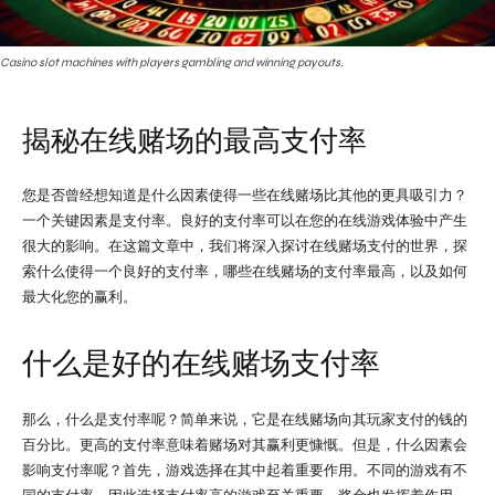
Casino slot machines with players gambling and winning payouts.
揭秘在线赌场的最高支付率
您是否曾经想知道是什么因素使得一些在线赌场比其他的更具吸引力？
一个关键因素是支付率。良好的支付率可以在您的在线游戏体验中产生
很大的影响。在这篇文章中，我们将深入探讨在线赌场支付的世界，探
索什么使得一个良好的支付率，哪些在线赌场的支付率最高，以及如何
最大化您的赢利。
什么是好的在线赌场支付率
那么，什么是支付率呢？简单来说，它是在线赌场向其玩家支付的钱的
百分比。更高的支付率意味着赌场对其赢利更慷慨。但是，什么因素会
影响支付率呢？首先，游戏选择在其中起着重要作用。不同的游戏有不